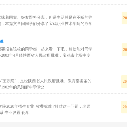
意味着同窗、好友即将分离，但是生活总是在不断的往
20
的，本篇文章问同学们分享了宝鸡职业技术学院的办学
样
想要报名该校的同学都一起来看一下吧，相信能对同学
20
003年4月经陕西省人民政府批准，宝鸡市七所中专
 College)简称“宝职院”，是经陕西省人民政府批准、教育部备案的
20
02年的凤翔府中学堂;2
2020年招生专业_收费标准 ?针对这一问题，老师
20
系 专业设置 化学