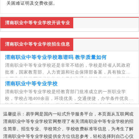
关困难证明及交费收据。
渭南职业中等专业学校开设专业
渭南职业中等专业学校招生信息
渭南职业中等专业学校靠谱吗 教学质量如何
渭南职业中等专业学校还是非常不错的，学校是经省人民政府
批准，国家教育部、人力资源和社会保障部备案，具有独立颁
发国家中等学历证书资格的全日制普通中等职业学校。学校简
渭南职业中等专业学校
介渭南职业中等专业学校是经教育部门批准
渭南职业中等专业学校是经教育部门批准成立的一所职业学
校，学校占地400余亩，环境优美，交通便捷，办学条件优良，
毕业生就业率99%以上，学校实行严格的封闭式管理，24小时
全天候教师值班，确保学生有一个安全和谐的校园环
温馨提示：易学网是国内一站式升学服务平台，本页面从互联网或
渭南职业中等专业学校官网整理了有关渭南职业中等专业学校的招
生简章、招生专业、学校简介、学校收费标准等信息，为考生了解
渭南职业中等专业学校提供全方位信息参考，轻松选择到自己心仪