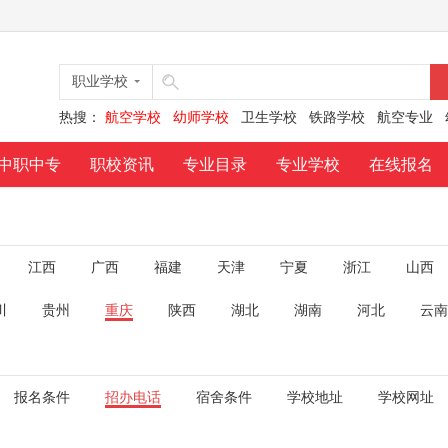
职业学校
热搜：
航空学校
幼师学校
卫生学校
铁路学校
航空专业
中职中专
职校资讯
专业目录
专业学校
在线报名
江西
广西
福建
天津
宁夏
浙江
山西
川
贵州
重庆
陕西
湖北
湖南
河北
云南
报名条件
招办电话
宿舍条件
学校地址
学校网址