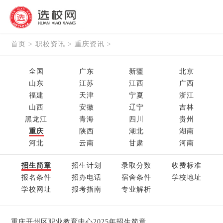
首页
>
职校资讯
>
重庆资讯
>
全国
广东
新疆
北京
山东
江苏
江西
广西
福建
天津
宁夏
浙江
山西
安徽
辽宁
吉林
黑龙江
青海
四川
贵州
重庆
陕西
湖北
湖南
河北
云南
甘肃
河南
招生简章
招生计划
录取分数
收费标准
报名条件
招办电话
宿舍条件
学校地址
学校网址
报考指南
专业解析
重庆开州区职业教育中心2025年招生简章