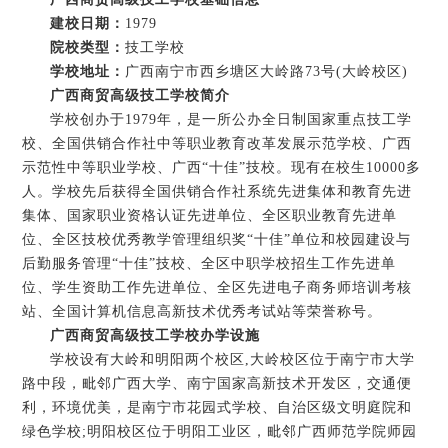
建校日期：
1979
院校类型：
技工学校
学校地址：
广西南宁市西乡塘区大岭路73号(大岭校区)
广西商贸高级技工学校简介
学校创办于1979年，是一所公办全日制国家重点技工学
校、全国供销合作社中等职业教育改革发展示范学校、广西
示范性中等职业学校、广西“十佳”技校。现有在校生10000多
人。学校先后获得全国供销合作社系统先进集体和教育先进
集体、国家职业资格认证先进单位、全区职业教育先进单
位、全区技校优秀教学管理组织奖“十佳”单位和校园建设与
后勤服务管理“十佳”技校、全区中职学校招生工作先进单
位、学生资助工作先进单位、全区先进电子商务师培训考核
站、全国计算机信息高新技术优秀考试站等荣誉称号。
广西商贸高级技工学校办学设施
学校设有大岭和明阳两个校区,大岭校区位于南宁市大学
路中段，毗邻广西大学、南宁国家高新技术开发区，交通便
利，环境优美，是南宁市花园式学校、自治区级文明庭院和
绿色学校;明阳校区位于明阳工业区，毗邻广西师范学院师园