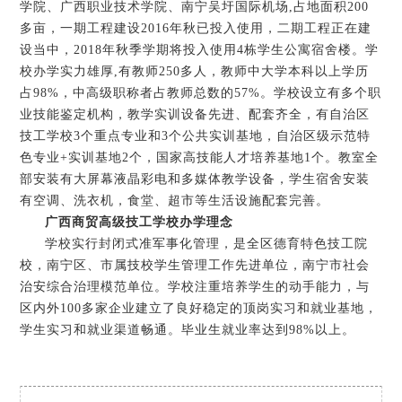
学院、广西职业技术学院、南宁吴圩国际机场,占地面积200
多亩，一期工程建设2016年秋已投入使用，二期工程正在建
设当中，2018年秋季学期将投入使用4栋学生公寓宿舍楼。学
校办学实力雄厚,有教师250多人，教师中大学本科以上学历
占98%，中高级职称者占教师总数的57%。学校设立有多个职
业技能鉴定机构，教学实训设备先进、配套齐全，有自治区
技工学校3个重点专业和3个公共实训基地，自治区级示范特
色专业+实训基地2个，国家高技能人才培养基地1个。教室全
部安装有大屏幕液晶彩电和多媒体教学设备，学生宿舍安装
有空调、洗衣机，食堂、超市等生活设施配套完善。
广西商贸高级技工学校办学理念
学校实行封闭式准军事化管理，是全区德育特色技工院
校，南宁区、市属技校学生管理工作先进单位，南宁市社会
治安综合治理模范单位。学校注重培养学生的动手能力，与
区内外100多家企业建立了良好稳定的顶岗实习和就业基地，
学生实习和就业渠道畅通。毕业生就业率达到98%以上。