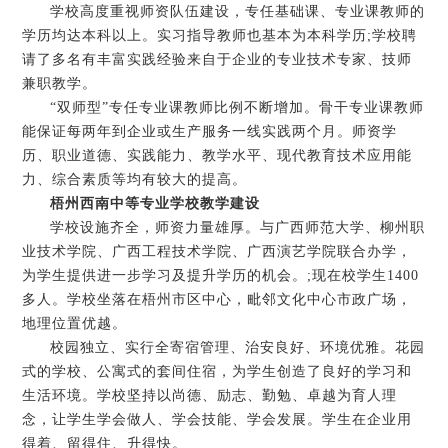
学校高度重视师资队伍建设，专任基础课、专业课教师的
学历均达本科以上。实习指导教师也基本为本科学历;学校聘
请了多名有丰富实践经验来自于企业的专业技术专家、技师
兼职教学。
“双师型”专任专业课教师比例不断增加。骨干专业课教师
能保证每两年到企业或生产服务一线实践两个月。师资学
历、职业道德、实践能力、教学水平、现代教育技术应用能
力、综合素质等均有较大的提高。
梧州西南中等专业学校教学建设
学校设施齐全，师资力量雄厚。与广西师范大学、柳州职
业技术学院、广西工程技术学院、广西演艺学院联合办学，
为学生提供进一步学习及提升学历的机会。;现在校学生1400
多人。学校坐落在梧州市区中心，毗邻文化中心市政广场，
地理位置优越。
校园独立、实行全寄宿管理、治安良好、环境优雅。花园
式的学校、公寓式的套间住宿，为学生创造了良好的学习和
生活环境。学校坚持以尚德、励志、勤勉、卓越为育人理
念，让学生学会做人、学会技能、学会发展。学生在企业用
得着、留得住、升得快。