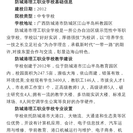
防城港理工职业学校基础信息
建校日期：
2012
院校类型：
中专学校
学校地址：
广西防城港市防城区江山半岛科教园区
防城港市理工职业学校是一所公办自治区级示范性中等职
业学校。学校以“好好实训，厚德强技”为校训，以“培养学生
一技之长立足社会”为办学理念，承载新时代“一带一路”的期
许,对接东盟合作与交流，彰显边海山特色。
防城港理工职业学校教学建设
学校创建于2012年，位于防城港市江山半岛教育园区
内，校园面积为247.5亩，濒临大海，依山而建，错落有致，
环境优美;全校现有学生3400人，教职工146人，市拔尖人才1
人，市名师工作室1 个，正高级教师1 人，高级讲师5人，硕
士研究生4人;拥有一流的教学大楼、多功能实训大楼、标准足
球场、8人间空调学生公寓等良好的办学硬件。
防城港理工职业学校专业设置
学校依托防城港市大港口、大物流、大通道和生态美等区
位优势，开设有计算机应用、会计、电子信息技术、汽车运
用与维修、学前教育、港口机械运行与维护、电子商务、机