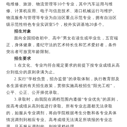
电维修、旅游、物流管理等10个专业，其中汽车运用与维
修、计算机应用、电子与信息技术、港口机械运行与维护、
物流服务与管理等专业为自治区重点示范专业，拥有自治区
级示范性特色专业实训室5个，校外实训基地20多个。
招生对象
面向全国招收初中、高中”男女在读生或毕业生，五官端
正，身体健康，遵纪守法的艺术特长生和艺术爱好者，条件
突出者可放宽年龄限制。
招生要求
1.在文化、专业均符合规定要求的前提下按专业成绩从高
分到低分的原则录满为止。
2.实行“学校负责，招办监督”的录取体制，执行教育部及
各生源省的有关招生政策，贯彻实施高校招生“阳光工程”，
公平、公正、公开择优录取。
3.录取时，由我院在调档范围内遵循“专业优先”的原则，
按高考成绩从高到低进行录取。所有专业志愿都无法录取
的，如服从专业调剂，将由学院根据考生分数和各专业具体
情况调剂到相应专业。高考成绩无法满足所填报的专业志
愿，且不服从调剂的，则按退档处理。