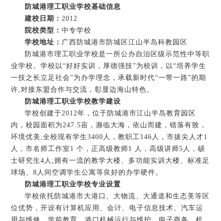
防城港理工职业学校基础信息
建校日期：
2012
院校类型：
中专学校
学校地址：
广西防城港市防城区江山半岛科教园区
防城港市理工职业学校是一所公办自治区级示范性中等职
业学校。学校以“好好实训，厚德强技”为校训，以“培养学生
一技之长立足社会”为办学理念，承载新时代“一带一路”的期
许,对接东盟合作与交流，彰显边海山特色。
防城港理工职业学校教学建设
学校创建于2012年，位于防城港市江山半岛教育园区
内，校园面积为247.5亩，濒临大海，依山而建，错落有致，
环境优美;全校现有学生3400人，教职工146人，市拔尖人才1
人，市名师工作室1 个，正高级教师1 人，高级讲师5人，硕
士研究生4人;拥有一流的教学大楼、多功能实训大楼、标准足
球场、8人间空调学生公寓等良好的办学硬件。
防城港理工职业学校专业设置
学校依托防城港市大港口、大物流、大通道和生态美等区
位优势，开设有计算机应用、会计、电子信息技术、汽车运
用与维修、学前教育、港口机械运行与维护、电子商务、机