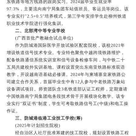
东铁路等地方线路的跟岗实习。2024届毕业生就业率
97.3%，主要流向南宁局集团车站值班员、客运员等岗位。该
专业实行"2.5+0.5"培养模式，第三学年安排学生赴柳州铁道
职业技术学院进行强化集训。
二、北部湾中等专业学校
(广西首批产教融合试点单位)
作为防城港国际医学开放试验区配套院校，该校2021年
增设铁道信号技术专业。专业特色聚焦中越跨境铁路维护，
配备铁路通信系统实训室和信号设备检修车间，与中铁二十
五局共建校外实训基地。课程设置突出东南亚铁路标准双语
教学，开设越南语基础必修课。2024年与柬埔寨皇家铁路公
司建立合作关系，首届毕业生中有12人参与中老铁路万象站
设备调试项目。师资团队含3名铁道部认证工程师，定期邀请
中国铁路南宁局集团电务段技术骨干开展模块化教学。该专
业实行"双证书"制度，学生可考取铁路信号工(中级)和电工操
作证。
三、防城港临港工业技工学校(筹)
(2025年计划招生院校)
经自治区人社厅批准筹建的技工院校，规划设置铁路工程