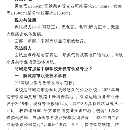
男生需≥165cm(高铁乘务等专业可能要求≥170cm)，女生
需≥160cm(部分学校要求≥163cm)。
视力与健康‌
裸眼视力≥4.8(可矫正)，无色盲、色弱;听力正常，无重
大疾病史或传染病。
面部、颈部、手部无明显疤痕或纹身。
表达能力‌
面试重点考察语言表达、形象气质及英语口语能力，高铁
乘务类专业增设形体测试。
防城港有那些中职学校开设有铁路专业？
一、防城港市职业技术学校
(中等职业教育改革发展示范校)
该校是防城港市办学历史最悠久的公办职校，2023年与
南宁铁路局共建"铁路工匠培养基地"。铁路运输服务专业开
设于2019年，现有专业教师14人，其中8人具有铁路系统从业
经历。校内建有600平方米轨道交通实训中心，包含1:1高铁
模拟驾驶舱、自动售票系统及安检实训设备。2023年与广西
沿海铁路公司签订"订单班"协议，学生可参与钦防铁路、防