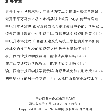
相关文章
避开千军万马独木桥：广西动力技工学校如何帮你弯道超车
04-2
避开千军万马独木桥：永福县职业教育中心如何帮你弯道超车
04
中职升本科难吗 都安瑶族自治县职业教育中心的升学率如何
04-
读柳江职业教育中心学费贵吗 有哪些减免和资助政策
04-24
中职升本科难吗 广西建工建筑安装技工学校的升学率如何
04-24
桂林交通技工学校的师资怎么样 教学质量如何
04-24
在广西商业技师学院就读，能申请奖学金吗
04-24
在广西交通技师学院就读，能申请奖学金吗
04-24
读广西南宁技师学院学费贵吗 有哪些减免和资助政策
04-24
初中毕业后的另一条赛道：为什么说广西商贸高级技工学校值得考虑
平台商务合作:点击联系我们
网站备案号：
蜀ICP备20001646号-11
Copyright © 2013-2026. 易学网 版权所有
网站地图