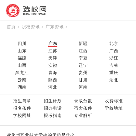
首页
>
职校资讯
>
广东资讯
>
四川
广东
新疆
北京
山东
江苏
江西
广西
福建
天津
宁夏
浙江
山西
安徽
辽宁
吉林
黑龙江
青海
贵州
重庆
云南
陕西
甘肃
湖北
湖南
河北
河南
招生简章
招生计划
录取分数
收费标准
报名条件
招办电话
宿舍条件
学校地址
学校网址
报考指南
专业解析
读化州职业技术学校的优势是什么