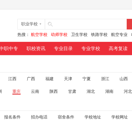
职业学校
热搜：
航空学校
幼师学校
卫生学校
铁路学校
航空专业
中职中专
职校资讯
专业目录
专业学校
高考复读
江西
广西
福建
天津
宁夏
浙江
山西
州
重庆
云南
陕西
甘肃
湖北
湖南
河北
报名条件
招办电话
宿舍条件
学校地址
学校网址