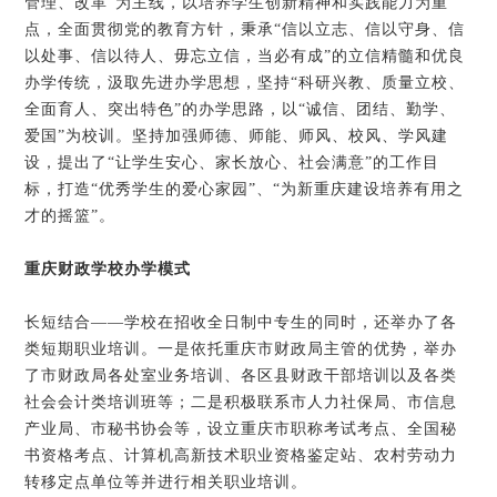
管理、改革”为主线，以培养学生创新精神和实践能力为重
点，全面贯彻党的教育方针，秉承“信以立志、信以守身、信
以处事、信以待人、毋忘立信，当必有成”的立信精髓和优良
办学传统，汲取先进办学思想，坚持“科研兴教、质量立校、
全面育人、突出特色”的办学思路，以“诚信、团结、勤学、
爱国”为校训。坚持加强师德、师能、师风、校风、学风建
设，提出了“让学生安心、家长放心、社会满意”的工作目
标，打造“优秀学生的爱心家园”、“为新重庆建设培养有用之
才的摇篮”。
重庆财政学校办学模式
长短结合——学校在招收全日制中专生的同时，还举办了各
类短期职业培训。一是依托重庆市财政局主管的优势，举办
了市财政局各处室业务培训、各区县财政干部培训以及各类
社会会计类培训班等；二是积极联系市人力社保局、市信息
产业局、市秘书协会等，设立重庆市职称考试考点、全国秘
书资格考点、计算机高新技术职业资格鉴定站、农村劳动力
转移定点单位等并进行相关职业培训。