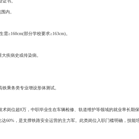
业证书。
范围内。
需≥160cm(部分学校要求≥163cm)。
无重大疾病史或传染病。
高铁乘务类专业增设形体测试。
技术岗位超8万，中职毕业生在车辆检修、轨道维护等领域的就业率长期
比达60%，是支撑铁路安全运营的主力军。此类岗位入职门槛明确，技能