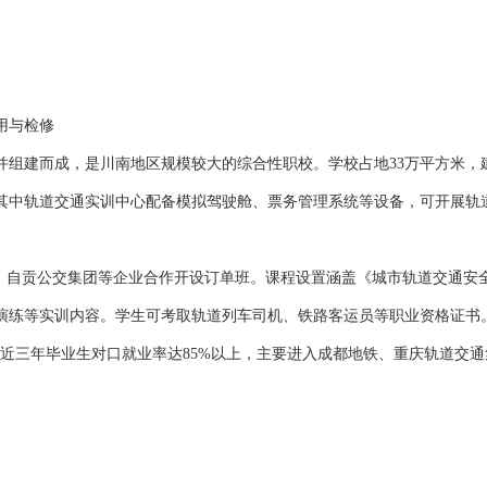
用与检修
合并组建而成，是川南地区规模较大的综合性职校。学校占地33万平方米，
其中轨道交通实训中心配备模拟驾驶舱、票务管理系统等设备，可开展轨
局、自贡公交集团等企业合作开设订单班。课程设置涵盖《城市轨道交通安
演练等实训内容。学生可考取轨道列车司机、铁路客运员等职业资格证书
养，近三年毕业生对口就业率达85%以上，主要进入成都地铁、重庆轨道交