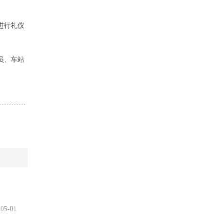
进行礼仪
员、车站
05-01