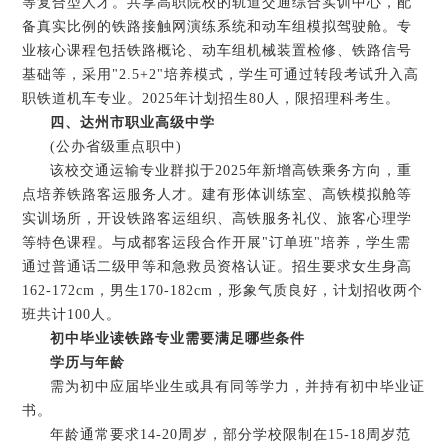
等复合型人才。共享高职院校的轨道交通综合实训中心，配
备真实比例的铁路接触网演练系统和动车组模拟驾驶舱。专
业核心课程包括铁路概论、动车组机械装置检修、铁路信号
基础等，采用"2.5+2"培养模式，学生可通过转段考试升入高
职铁道机车专业。2025年计划招生80人，限招理科考生。
四、达州市职业高级中学
(公办省级重点职中)
该校交通运输专业群拟于2025年新增高铁乘务方向，重
点培养铁路客运服务人才。建有形体训练室、高铁模拟舱等
实训场所，开设铁路客运组织、高铁服务礼仪、旅客心理学
等特色课程。与成都客运段合作开展"订单班"培养，学生需
通过普通话二级甲等和急救员资格认证。招生要求女生身高
162-172cm，男生170-182cm，形象气质良好，计划招收两个
班共计100人。
初中毕业读铁路专业需要满足哪些条件
学历与年龄‌
需为初中应届毕业生或具有同等学力，并持有初中毕业证
书。
年龄通常要求14-20周岁，部分学校限制在15-18周岁范